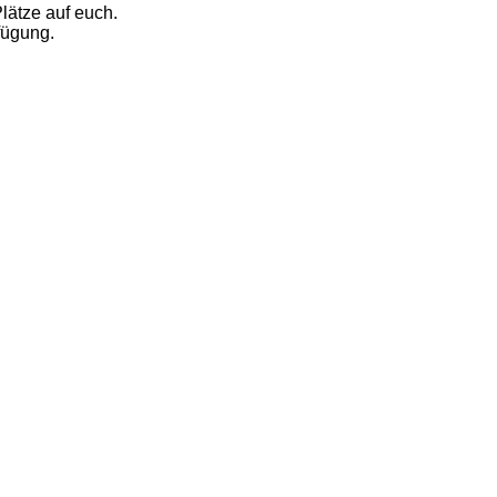
lätze auf euch.
fügung.