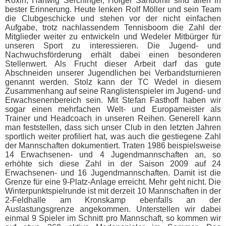
Roxin, Hartwig Serchinger, Holger Sandomir sind allen in
bester Erinnerung. Heute lenken Rolf Möller und sein Team
die Clubgeschicke und stehen vor der nicht einfachen
Aufgabe, trotz nachlassendem Tennisboom die Zahl der
Mitglieder weiter zu entwickeln und Wedeler Mitbürger für
unseren Sport zu interessieren. Die Jugend- und
Nachwuchsförderung erhält dabei einen besonderen
Stellenwert. Als Frucht dieser Arbeit darf das gute
Abschneiden unserer Jugendlichen bei Verbandsturnieren
genannt werden. Stolz kann der TC Wedel in diesem
Zusammenhang auf seine Ranglistenspieler im Jugend- und
Erwachsenenbereich sein. Mit Stefan Fasthoff haben wir
sogar einen mehrfachen Welt- und Europameister als
Trainer und Headcoach in unseren Reihen. Generell kann
man feststellen, dass sich unser Club in den letzten Jahren
sportlich weiter profiliert hat, was auch die gestiegene Zahl
der Mannschaften dokumentiert. Traten 1986 beispielsweise
14 Erwachsenen- und 4 Jugendmannschaften an, so
erhöhte sich diese Zahl in der Saison 2009 auf 24
Erwachsenen- und 16 Jugendmannschaften. Damit ist die
Grenze für eine 9-Platz-Anlage erreicht. Mehr geht nicht. Die
Winterpunktspielrunde ist mit derzeit 10 Mannschaften in der
2-Feldhalle am Kronskamp ebenfalls an der
Auslastungsgrenze angekommen. Unterstellen wir dabei
einmal 9 Spieler im Schnitt pro Mannschaft, so kommen wir