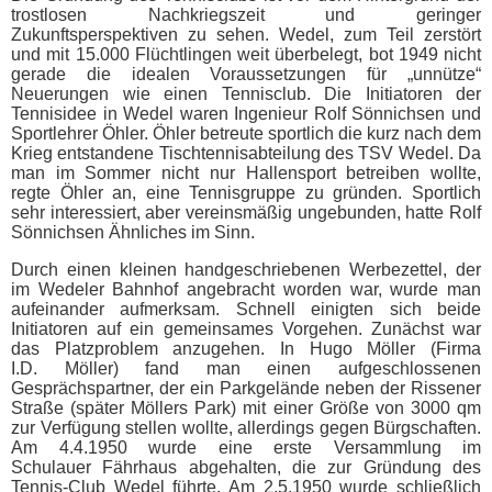
trostlosen Nachkriegszeit und geringer
Zukunftsperspektiven zu sehen. Wedel, zum Teil zerstört
und mit 15.000 Flüchtlingen weit überbelegt, bot 1949 nicht
gerade die idealen Voraussetzungen für „unnütze“
Neuerungen wie einen Tennisclub. Die Initiatoren der
Tennisidee in Wedel waren Ingenieur Rolf Sönnichsen und
Sportlehrer Öhler. Öhler betreute sportlich die kurz nach dem
Krieg entstandene Tischtennisabteilung des TSV Wedel. Da
man im Sommer nicht nur Hallensport betreiben wollte,
regte Öhler an, eine Tennisgruppe zu gründen. Sportlich
sehr interessiert, aber vereinsmäßig ungebunden, hatte Rolf
Sönnichsen Ähnliches im Sinn.
Durch einen kleinen handgeschriebenen Werbezettel, der
im Wedeler Bahnhof angebracht worden war, wurde man
aufeinander aufmerksam. Schnell einigten sich beide
Initiatoren auf ein gemeinsames Vorgehen. Zunächst war
das Platzproblem anzugehen. In Hugo Möller (Firma
I.D. Möller) fand man einen aufgeschlossenen
Gesprächspartner, der ein Parkgelände neben der Rissener
Straße (später Möllers Park) mit einer Größe von 3000 qm
zur Verfügung stellen wollte, allerdings gegen Bürgschaften.
Am 4.4.1950 wurde eine erste Versammlung im
Schulauer Fährhaus abgehalten, die zur Gründung des
Tennis-Club Wedel führte. Am 2.5.1950 wurde schließlich