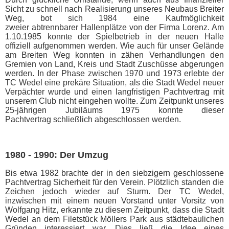
Sicht zu schnell nach Realisierung unseres Neubaus Breiter
Weg, bot sich 1984 eine Kaufmöglichkeit
zweier abtrennbarer Hallenplätze von der Firma Lorenz. Am
1.10.1985 konnte der Spielbetrieb in der neuen Halle
offiziell aufgenommen werden. Wie auch für unser Gelände
am Breiten Weg konnten in zähen Verhandlungen den
Gremien von Land, Kreis und Stadt Zuschüsse abgerungen
werden. In der Phase zwischen 1970 und 1973 erlebte der
TC Wedel eine prekäre Situation, als die Stadt Wedel neuer
Verpächter wurde und einen langfristigen Pachtvertrag mit
unserem Club nicht eingehen wollte. Zum Zeitpunkt unseres
25-jährigen Jubiläums 1975 konnte dieser
Pachtvertrag schließlich abgeschlossen werden.
1980 - 1990: Der Umzug
Bis etwa 1982 brachte der in den siebzigern geschlossene
Pachtvertrag Sicherheit für den Verein. Plötzlich standen die
Zeichen jedoch wieder auf Sturm. Der TC Wedel,
inzwischen mit einem neuen Vorstand unter Vorsitz von
Wolfgang Hitz, erkannte zu diesem Zeitpunkt, dass die Stadt
Wedel an dem Filetstück Möllers Park aus städtebaulichen
Gründen interessiert war. Dies ließ die Idee eines