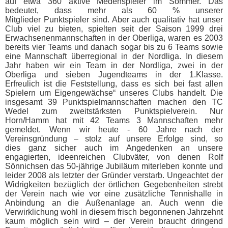
auf etwa 360 aktive Medenspieler im Sommer. Das
bedeutet, dass mehr als 60 % unserer
Mitglieder Punktspieler sind. Aber auch qualitativ hat unser
Club viel zu bieten, spielten seit der Saison 1999 drei
Erwachsenenmannschaften in der Oberliga, waren es 2003
bereits vier Teams und danach sogar bis zu 6 Teams sowie
eine Mannschaft überregional in der Nordliga. In diesem
Jahr haben wir ein Team in der Nordliga, zwei in der
Oberliga und sieben Jugendteams in der 1.Klasse.
Erfreulich ist die Feststellung, dass es sich bei fast allen
Spielern um Eigengewächse“ unseres Clubs handelt. Die
insgesamt 39 Punktspielmannschaften machen den TC
Wedel zum zweitstärksten Punktspielverein. Nur
Horn/Hamm hat mit 42 Teams 3 Mannschaften mehr
gemeldet. Wenn wir heute - 60 Jahre nach der
Vereinsgründung – stolz auf unsere Erfolge sind, so
dies ganz sicher auch im Angedenken an unsere
engagierten, ideenreichen Clubväter, von denen Rolf
Sönnichsen das 50-jährige Jubiläum miterleben konnte und
leider 2008 als letzter der Gründer verstarb. Ungeachtet der
Widrigkeiten bezüglich der örtlichen Gegebenheiten strebt
der Verein nach wie vor eine zusätzliche Tennishalle in
Anbindung an die Außenanlage an. Auch wenn die
Verwirklichung wohl in diesem frisch begonnenen Jahrzehnt
kaum möglich sein wird – der Verein braucht dringend